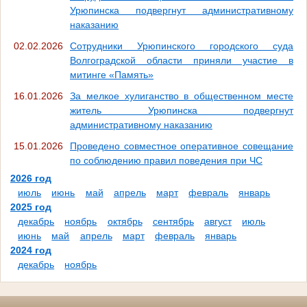
Урюпинска подвергнут административному
наказанию
02.02.2026
Сотрудники Урюпинского городского суда
Волгоградской области приняли участие в
митинге «Память»
16.01.2026
За мелкое хулиганство в общественном месте
житель Урюпинска подвергнут
административному наказанию
15.01.2026
Проведено совместное оперативное совещание
по соблюдению правил поведения при ЧС
2026 год
июль
июнь
май
апрель
март
февраль
январь
2025 год
декабрь
ноябрь
октябрь
сентябрь
август
июль
июнь
май
апрель
март
февраль
январь
2024 год
декабрь
ноябрь