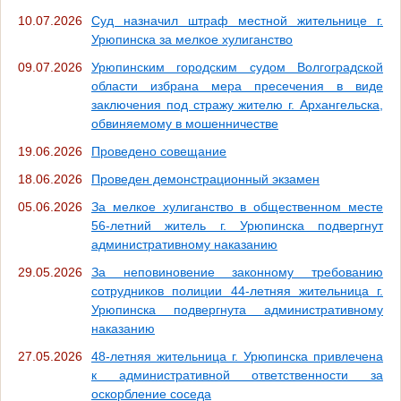
10.07.2026
Суд назначил штраф местной жительнице г.
Урюпинска за мелкое хулиганство
09.07.2026
Урюпинским городским судом Волгоградской
области избрана мера пресечения в виде
заключения под стражу жителю г. Архангельска,
обвиняемому в мошенничестве
19.06.2026
Проведено совещание
18.06.2026
Проведен демонстрационный экзамен
05.06.2026
За мелкое хулиганство в общественном месте
56-летний житель г. Урюпинска подвергнут
административному наказанию
29.05.2026
За неповиновение законному требованию
сотрудников полиции 44-летняя жительница г.
Урюпинска подвергнута административному
наказанию
27.05.2026
48-летняя жительница г. Урюпинска привлечена
к административной ответственности за
оскорбление соседа